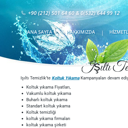
ANA SAYFA
HAKKIMIZDA
HİZMET
+90 (212) 501 64 60 & 0(532) 644 99 12
ANA SAYFA
HAKKIMIZDA
HİZMET
Işıltı Te
Işıltı Temizlik’te
Koltuk Yıkama
Kampanyaları devam ediy
Koltuk yıkama Fiyatları,
Vakumlu koltuk yıkama
Buharlı koltuk yıkama
Standart koltuk yıkama
Koltuk temizliği
koltuk yıkama firmaları
koltuk yıkama şirketi