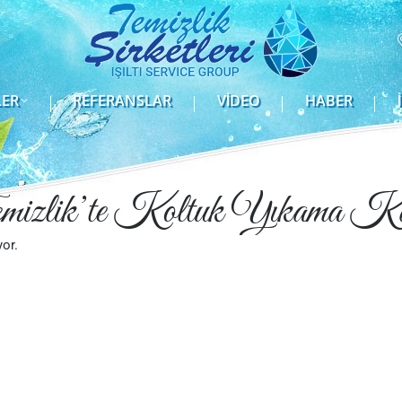
LER
REFERANSLAR
VIDEO
HABER
LER
REFERANSLAR
VIDEO
HABER
mizlik’te Koltuk Yıkama Ka
or.