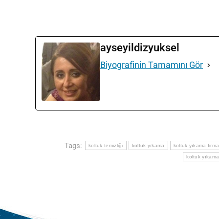
ayseyildizyuksel
Biyografinin Tamamını Gör
Tags:
koltuk temizliği
koltuk yıkama
koltuk yıkama firma
koltuk yıkama 