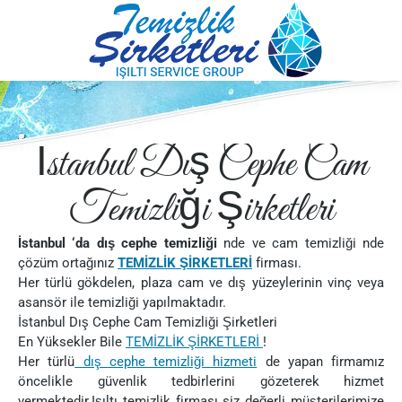
İstanbul Dış Cephe Cam
Temizliği Şirketleri
İstanbul ‘da
dış cephe temizliği
nde ve cam temizliği nde
çözüm ortağınız
TEMİZLİK ŞİRKETLERİ
firması.
Her türlü gökdelen, plaza cam ve dış yüzeylerinin vinç veya
asansör ile temizliği yapılmaktadır.
İstanbul Dış Cephe Cam Temizliği Şirketleri
En Yüksekler Bile
TEMİZLİK ŞİRKETLERİ
!
Her türlü
dış cephe temizliği hizmeti
de yapan firmamız
öncelikle güvenlik tedbirlerini gözeterek hizmet
vermektedir.Işıltı temizlik firması siz değerli müşterilerimize