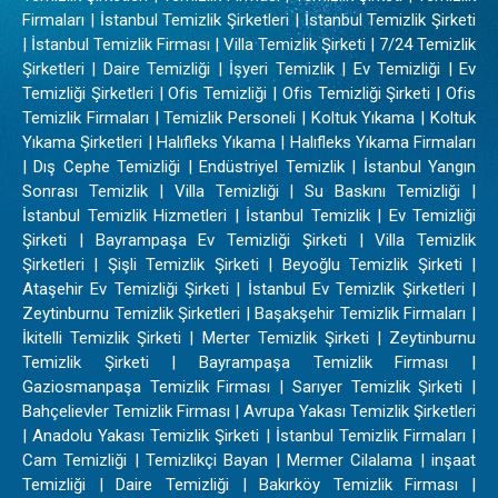
Firmaları | İstanbul Temizlik Şirketleri | İstanbul Temizlik Şirketi
| İstanbul Temizlik Firması | Villa Temizlik Şirketi | 7/24 Temizlik
Şirketleri | Daire Temizliği | İşyeri Temizlik | Ev Temizliği | Ev
Temizliği Şirketleri | Ofis Temizliği | Ofis Temizliği Şirketi | Ofis
Temizlik Firmaları | Temizlik Personeli | Koltuk Yıkama | Koltuk
Yıkama Şirketleri | Halıfleks Yıkama | Halıfleks Yıkama Firmaları
| Dış Cephe Temizliği | Endüstriyel Temizlik | İstanbul Yangın
Sonrası Temizlik | Villa Temizliği | Su Baskını Temizliği |
İstanbul Temizlik Hizmetleri | İstanbul Temizlik | Ev Temizliği
Şirketi | Bayrampaşa Ev Temizliği Şirketi | Villa Temizlik
Şirketleri | Şişli Temizlik Şirketi | Beyoğlu Temizlik Şirketi |
Ataşehir Ev Temizliği Şirketi | İstanbul Ev Temizlik Şirketleri |
Zeytinburnu Temizlik Şirketleri | Başakşehir Temizlik Firmaları |
İkitelli Temizlik Şirketi | Merter Temizlik Şirketi | Zeytinburnu
Temizlik Şirketi | Bayrampaşa Temizlik Firması |
Gaziosmanpaşa Temizlik Firması | Sarıyer Temizlik Şirketi |
Bahçelievler Temizlik Firması | Avrupa Yakası Temizlik Şirketleri
| Anadolu Yakası Temizlik Şirketi | İstanbul Temizlik Firmaları |
Cam Temizliği | Temizlikçi Bayan | Mermer Cilalama | inşaat
Temizliği | Daire Temizliği | Bakırköy Temizlik Firması |